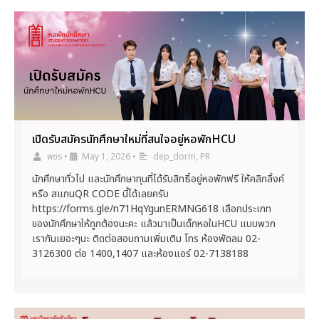
เปิดรับสมัครนักศึกษาใหม่ที่สนใจอยู่หอพักHCU
พชร
•
May 1, 2026
•
dep_dorm
,
PR
นักศึกษาทั่วไป และนักศึกษาทุนที่ได้รับสิทธิ์อยู่หอพักฟรี ให้คลิกลิ้งค์
หรือ สแกนQR CODE นี้ได้เลยครับ
https://forms.gle/n71HqYgunERMNG618 เลือกประเภท
ของนักศึกษาให้ถูกต้องนะคะ แล้วมาเป็นเด็กหอในHCU แบบพวก
เรากันเยอะๆนะ ติดต่อสอบถามเพิ่มเติม โทร ห้องพัดลม 02-
3126300 ต่อ 1400,1407 และห้องแอร์ 02-7138188