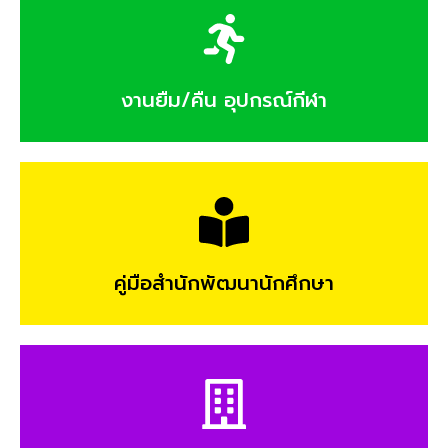
งานยืม/คืน อุปกรณ์กีฬา
คู่มือสำนักพัฒนานักศึกษา