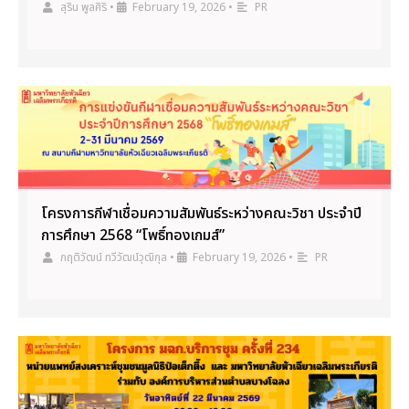
สุริน พูลศิริ
•
February 19, 2026
•
PR
โครงการกีฬาเชื่อมความสัมพันธ์ระหว่างคณะวิชา ประจำปี
การศึกษา 2568 “โพธิ์ทองเกมส์”
กฤติวัฒน์ ทวีวัฒน์วุฒิกุล
•
February 19, 2026
•
PR